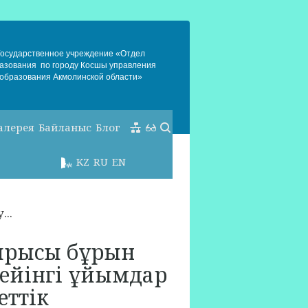
Государственное учреждение «Отдел
азования по городу Косшы управления
образования Акмолинской области»
алерея
Байланыс
Блог
KZ
RU
EN
...
сырысы бұрын
ейінгі ұйымдар
еттік