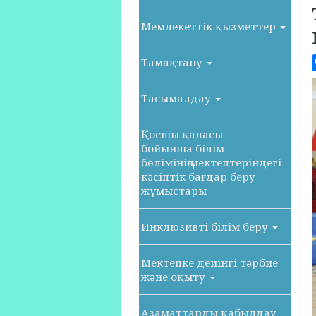
Мемлекеттік қызметтер
Тамақтану
Тасымалдау
Қосшы қаласы
бойынша білім
бөлімінің мектептеріндегі
кәсіптік бағдар беру
жұмыстары
Инклюзивті білім беру
Мектепке дейінгі тәрбие
және оқыту
Азаматтарды қабылдау