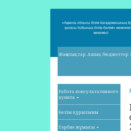
«Ақмола облысы білім басқармасының 
қаласы бойынша білім бөлімі» мемлеке
мекемесі
Жаңалықтар
Ашық бюджеттер
Работа консультативного
пункта
Бөлім құрылымы
Тәрбие жұмысы