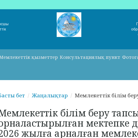
Қосшы
ттік
обр
Мемлекеттік қызметтер
Консультациялық пункт
Фотог
Басты бет
Жаңалықтар
Мемлекеттік білім беру
Мемлекеттік білім беру тап
орналастырылған мектепке д
2026 жылға арналған мемлек