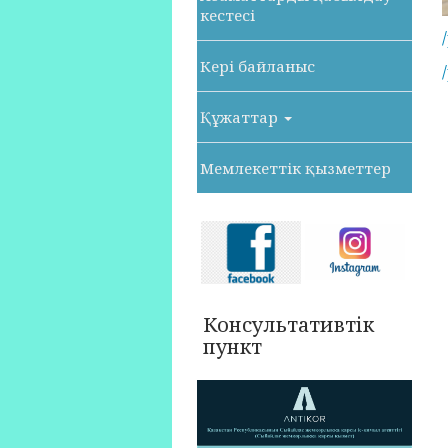
кестесі
Кері байланыс
Құжаттар
Мемлекеттік қызметтер
Консультативтік
пункт