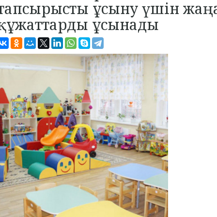
тапсырысты ұсыну үшін жаң
құжаттарды ұсынады