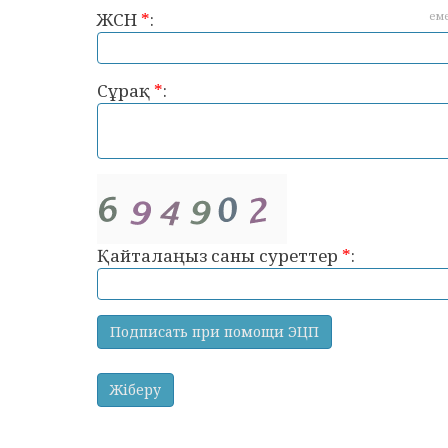
ЖСН
*
:
ем
Сұрақ
*
:
Қайталаңыз саны суреттер
*
: