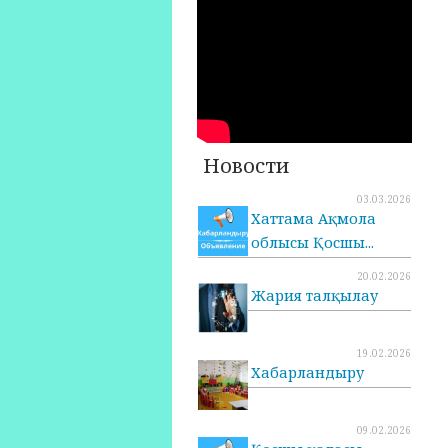
Новости
03.03.2026
Хаттама Ақмола
облысы Қосшы...
20.02.2026
Жария талқылау
19.02.2026
Хабарландыру
09.02.2026