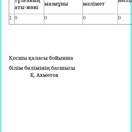
тұлғаның
негіз
мазмұны
мәлімет
аты-жөні
1
0
0
0
0
Қосшы қаласы бойынша
білім бөлімінің басшысы
Қ. Ахметов