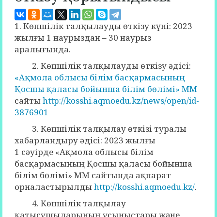
1. Көпшілік талқылауды өткізу күні: 2023
жылғы 1 наурыздан – 30 наурыз
аралығында.
2. Көпшілік талқылауды өткізу әдісі:
«Ақмола облысы білім басқармасының
Қосшы қаласы бойынша білім бөлімі» ММ
сайты
http://kosshi.aqmoedu.kz/news/open/id-
3876901
3. Көпшілік талқылау өткізі туралы
хабарландыру әдісі: 2023 жылғы
1 сәуірде «Ақмола облысы білім
басқармасының Қосшы қаласы бойынша
білім бөлімі» ММ сайтында ақпарат
орналастырылды
http://kosshi.aqmoedu.kz/
.
4. Көпшілік талқылау
қатысушыларының ұсыныстары және