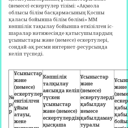
(немесе) ескертулер тізімі: «Ақмола
облысы білім басқармасының Қосшы
қаласы бойынша білім бөлімі» ММ
көпшілік тақылау бойынша өткізілген іс-
шаралар нәтижесінде қатысушылардың
ұсыныстары және (немесе) ескертулері,
сондай-ақ ресми интернет-ресурсында
келіп түспеді.
Ұсыныстар
Көпшілік
Ұсыныстар
және
Ұсын
талқылау
және
(немесе)
және
аясында келіп
(немесе)
ескертулер
(неме
№
түскен
ескертулерді
енгізілген
еске
р/
ұсыныстар
қабылдау
ұйым
қабы
р
және (немесе)
немесе
атауы,
қабы
ескертулердің
қабылдамау
жеке
бойы
қысқаша
туралы