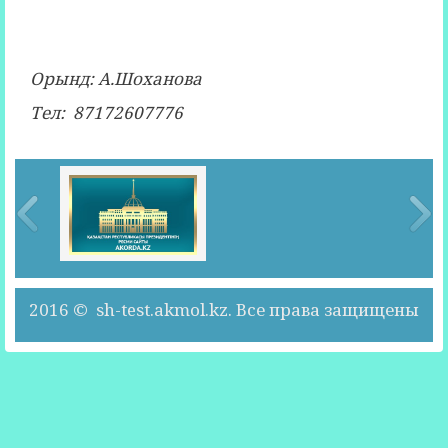
Орынд: А.Шоханова
Тел: 87172607776
2016 © sh-test.akmol.kz. Все права защищены