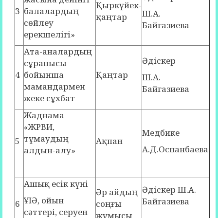
Қыркүйек-
3
балалардың
Ш.А.
қаңтар
сөйлеу
Байгазиева
ерекшелігі»
Ата-аналардың
Әдіскер
сұранысы
4
бойынша
Қаңтар
Ш.А.
мамандармен
Байгазиева
жеке сұхбат
Жаднама
«ЖРВИ,
Медбике
тұмаудың
5
Ақпан
А.Д.Оспанбаева
алдын-алу»
Ашық есік күні
Әдіскер Ш.А.
Әр айдың
ҰІӘ, ойын
Байгазиева
6
соңғы
сәттері, серуен
жұмысы