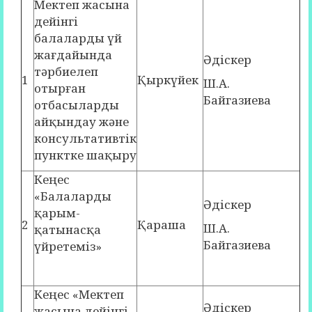
Мектеп жасына
дейінгі
балаларды үй
жағдайында
Әдіскер
тәрбиелеп
1
Қыркүйек
Ш.А.
отырған
Байгазиева
отбасыларды
айқындау және
консультативтік
пунктке шақыру
Кеңес
«Балаларды
Әдіскер
қарым-
2
Қараша
Ш.А.
қатынасқа
Байгазиева
үйретеміз»
Кеңес «Мектеп
Әдіскер
жасына дейінгі