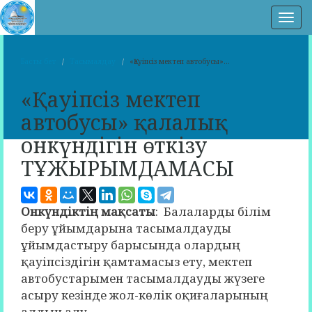
Нав
Басты бет
Тасымалдау
«Қауіпсіз мектеп автобусы»...
«Қауіпсіз мектеп
автобусы» қалалық
онкүндігін өткізу
ТҰЖЫРЫМДАМАСЫ
Онкүндіктің мақсаты
: Балаларды білім
беру ұйымдарына тасымалдауды
ұйымдастыру барысында олардың
қауіпсіздігін қамтамасыз ету, мектеп
автобустарымен тасымалдауды жүзеге
асыру кезінде жол-көлік оқиғаларының
алдын алу.