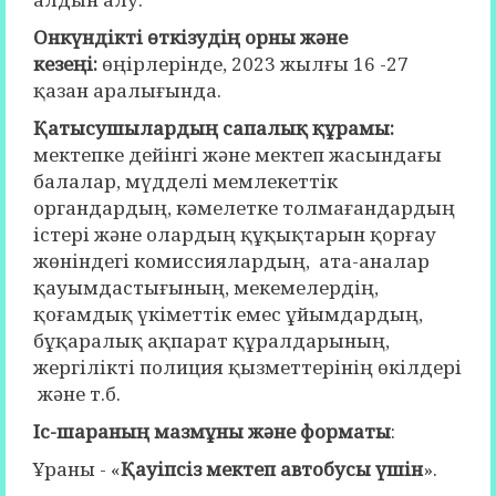
Онкүндікті өткізудің орны және
кезеңі:
өңірлерінде, 2023 жылғы 16 -27
қазан аралығында.
Қатысушылардың сапалық құрамы:
мектепке дейінгі және мектеп жасындағы
балалар, мүдделі мемлекеттік
органдардың, кәмелетке толмағандардың
істері және олардың құқықтарын қорғау
жөніндегі комиссиялардың, ата-аналар
қауымдастығының, мекемелердің,
қоғамдық үкіметтік емес ұйымдардың,
бұқаралық ақпарат құралдарының,
жергілікті полиция қызметтерінің өкілдері
және т.б.
Іс-шараның
мазмұны және форматы
:
Ұраны - «
Қауіпсіз мектеп автобусы үшін
».