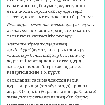
санаттарының болуына, жүргізушінің
өтілі, жолда тәртіп сақтау әдеттері)
тексеру, қозғалыс схемасының бар болуы;
балаларды мектепке тасымалдауды жүзеге
асыратын
автокөліктердің техникалық
талаптарға сәйкестігін тексеру;
мектепке кірме жолдарының
қауіпсіздігі
(аумақты жарықтандыру,
«Балалар» белгісінің бар болуы, жаяу
жүргіншілерге арналған өткелдерді,
«жатқын полицейлер» жасанды жол
кедергісін және т.б. құру);
балаларды тасымалдайтын көлік
құралдарында (автобустарда) арнайы
жарық (жарық түсіргіш шамшырақшалар)
және
дыбыс сигналдарының бар болуы;
мектепке кірме жолдарында, жаяу