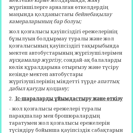
жүргіншілерге арналған өткелдердің
маңында қолданыстағы
бейнебақылау
камераларының бар болуы;
жол қозғалысы қауіпсіздігі ережелерінің
бұзылуын болдырмау туралы және жол
қозғалысының қауіпсіздігі тақырыбында
мектеп автобустарының жүргізушілерімен
нұсқамалар жүргізу,
сондай-ақ балаларды
көлік құралдарына отырғызу және түсіру
кезінде мектеп автобустары
жүргізушілерінің міндетті түрде
апаттық
дабыл қағуды қолдану;
2.
Іс-шараларды ұйымдастыру және өткізу
- жол қозғалысы ережелері туралы
парақшалар мен брошюралардың
таратумен жол қозғалысы ережелерін
түсіндіру бойынша қауіпсіздік сабақтарын