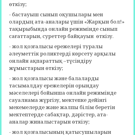
өткізу;
- бастауыш сынып оқушылары мен
олардың ата-аналары үшін «Жарқын бол!»
тақырыбында онлайн режимінде сынып
сағаттарын, суреттер байқауын өткізу.
- жол қозғалысы ережелері туралы
әлеуметтік роликтерді көрсету арқылы
онлайн ақпараттық –түсіндіру
жұмыстарын өткізу;
- жол қозғалысы және балаларды
тасымалдау ережелерін орындау
мәселелері бойынша онлайн режимінде
сауалнама жүргізу, мектепке дейінгі
мекемелерде және жалпы білім беретін
мектептерде сабақтар, дәрістер, ата-
аналар жиналыстарын өткізу;
- жол қозғалысының қатысушыларын