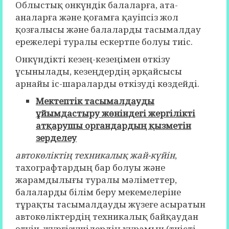
Облыстық онкүндік балаларға, ата-
аналарға және қоғамға қауіпсіз жол
қозғалысы және балаларды тасымалдау
ережелері туралы ескертпе болуы тиіс.
Онкүндікті кезең-кезеңімен өткізу
ұсынылады, кезеңдердің әрқайсысы
арнайы іс-шараларды өткізуді көздейді.
Мектептік
тасымалдауды
ұйымдастыру жөніндегі жергілікті
атқарушы органдардың қызметін
зерделеу
автокөліктің техникалық жай-күйін
,
тахографтардың бар болуы және
жарамдылығы туралы мәліметтер,
балаларды білім беру мекемелеріне
тұрақты тасымалдауды жүзеге асыратын
автокөліктердің техникалық байқаудан
өтуін, жүргізушілердің құрамын (тиісті