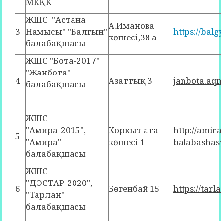
МКҚК
ЖШС "Астана
А.Иманова
3
Намысы" "Балгын"
https://bal
көшесі,38 а
балабақшасы
ЖШС "Бота-2017"
"Жанбота"
4
Азаттық 3
janbota.aq
балабақшасы
ЖШС
"Амира-2015",
Коркыт ата
http://ami
5
"Амира"
көшесі 1
balabashas
балабақшасы
ЖШС
"ДОСТАР-2020",
6
Бөгенбай 15
https://tar
"Тарлан"
балабақшасы