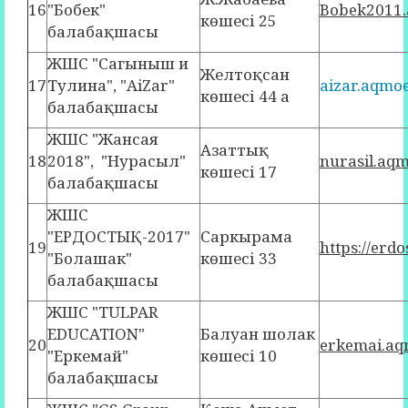
16
"Бобек"
Bobek2011.
көшесі 25
балабақшасы
ЖШС "Сагыныш и
Желтоқсан
17
Тулина", "AiZar"
aizar.aqmo
көшесі 44 а
балабақшасы
ЖШС "Жансая
Азаттық
18
2018", "Нурасыл"
nurasil.aq
көшесі 17
балабақшасы
ЖШС
"ЕРДОСТЫҚ-2017"
Саркырама
19
https://erd
"Болашак"
көшесі 33
балабақшасы
ЖШС "TULPAR
EDUCATION"
Балуан шолак
20
erkemai.aq
"Еркемай"
көшесі 10
балабақшасы