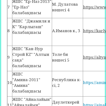
ЖШС "Ер-Наз 2013"
М. Дулатова
7
"Ер-Наз"
https://w
көшесі 4
балабақшасы
ЖШС "Джамиля и
К" "Карлыгаш"
8
А.Иманов к., 3
https://kar
балабақшасы
ЖШС "Кан-Нур
Строй KZ" "Алтын
Толе би
9
https://alt
сақа"
көшесі 5
балабақшасы
ЖШС
"Амина-2011"
Республика к-
10
https://ami
"Амина"
сі, 2
балабақшасы
ЖШС "Айналайын"
Даулеткерей
11
"Айналайын"
https://ain