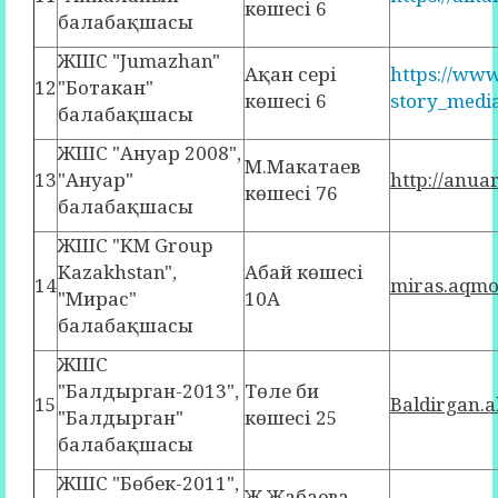
көшесі 6
балабақшасы
ЖШС "Jumazhan"
Ақан сері
https://w
12
"Ботакан"
көшесі 6
story_med
балабақшасы
ЖШС "Ануар 2008",
М.Макатаев
13
"Ануар"
http://anua
көшесі 76
балабақшасы
ЖШС "KM Group
Kazakhstan",
Абай көшесі
14
miras.aqmo
"Мирас"
10А
балабақшасы
ЖШС
"Балдырган-2013",
Төле би
15
Baldirgan.
"Балдырган"
көшесі 25
балабақшасы
ЖШС "Бөбек-2011",
Ж.Жабаева