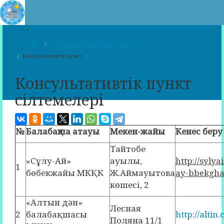
Басты бет
Работа консультативного пункта
Консультативтік пункт...
Консультативтік пункт
сілтемелері
№
Балабақша атауы
Мекен-жайы
Кенес бер
Тайтобе
«Сұлу-Ай»
ауылы,
http://syly
1
бөбекжайы МКҚК
Ж.Аймауытова
ay-bbekgha
көшесі, 2
«Алтын дән»
Лесная
2
балабақшасы
http://alti
Поляна 11/1