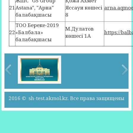
ЖШС "GS Group
Қожа Ахмет
21
Astana", "Арна"
Яссауи көшесі
arna.aqmoe
балабақшасы
8
ТОО Береке-2019
М.Дулатов
22
«Балбала»
https://bal
көшесі 1А
балабақшасы
2016 © sh-test.akmol.kz. Все права защищены