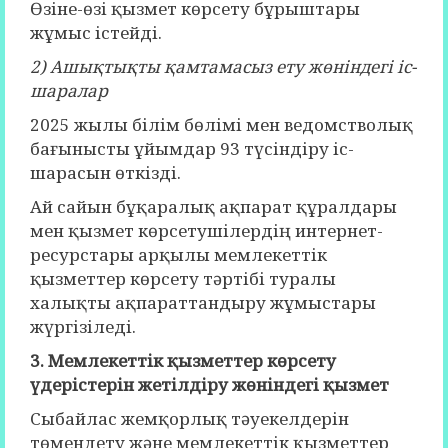
Өзіне-өзі қызмет көрсету бұрыштары
жұмыс істейді.
2) Ашықтықты қамтамасыз ету жөніндегі іс-
шаралар
2025 жылы білім бөлімі мен ведомстволық
бағынысты ұйымдар 93 түсіндіру іс-
шарасын өткізді.
Ай сайын бұқаралық ақпарат құралдары
мен қызмет көрсетушілердің интернет-
ресурстары арқылы мемлекеттік
қызметтер көрсету тәртібі туралы
халықты ақпараттандыру жұмыстары
жүргізіледі.
3. Мемлекеттік қызметтер көрсету
үдерістерін жетілдіру жөніндегі қызмет
Сыбайлас жемқорлық тәуекелдерін
төмендету және мемлекеттік қызметтер