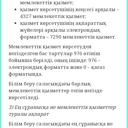
мемлекеттік қызмет;
қызмет көрсетушінің кеңсесі арқылы –
4327 мемлекеттік қызмет;
қызмет көрсетушінің ақпараттық
жүйелері арқылы электрондық
форматта – 7290 мемлекеттік қызмет.
Мемлекеттік қызмет көрсетуден
негізделген бас тартулар 976 өтініш
бойынша берілді, оның ішінде: 976 –
электрондық форматта және 0 – қағаз
форматында.
Білім беру саласындағы барлық
мемлекеттік қызметтер тегін негізде
көрсетіледі.
3) Ең сұранысқа ие мемлекеттік қызметтер
туралы ақпарат
Білім беру саласындағы ең сұранысқа ие