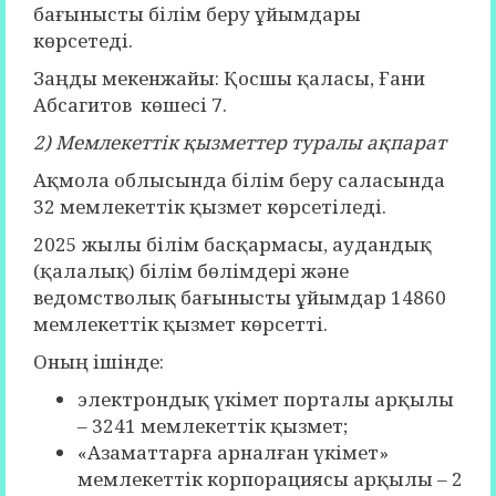
бағынысты білім беру ұйымдары
көрсетеді.
Заңды мекенжайы: Қосшы қаласы, Ғани
Абсагитов көшесі 7.
2) Мемлекеттік қызметтер туралы ақпарат
Ақмола облысында білім беру саласында
32 мемлекеттік қызмет көрсетіледі.
2025 жылы білім басқармасы, аудандық
(қалалық) білім бөлімдері және
ведомстволық бағынысты ұйымдар 14860
мемлекеттік қызмет көрсетті.
Оның ішінде:
электрондық үкімет порталы арқылы
– 3241 мемлекеттік қызмет;
«Азаматтарға арналған үкімет»
мемлекеттік корпорациясы арқылы – 2