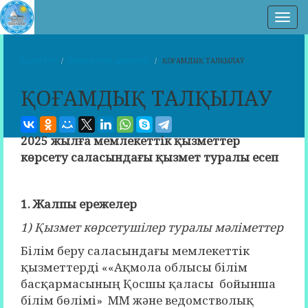
Нав
Басты бет
Мемлекеттік қызметтер
ҚОҒАМДЫҚ ТАЛҚЫЛАУ
ҚОҒАМДЫҚ ТАЛҚЫЛАУ
2025 жылға мемлекеттік қызметтер
көрсету саласындағы қызмет туралы есеп
1. Жалпы ережелер
1) Қызмет көрсетушілер туралы мәліметтер
Білім беру саласындағы мемлекеттік
қызметтерді ««Ақмола облысы білім
басқармасының Қосшы қаласы бойынша
білім бөлімі» ММ және ведомстволық