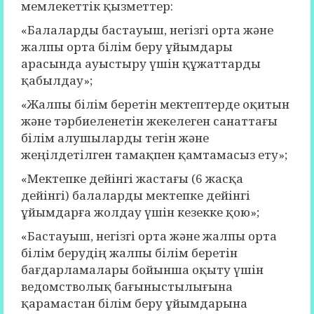
мемлекеттік қызметтер:
«Балаларды бастауыш, негізгі орта және
жалпы орта білім беру ұйымдары
арасында ауыстыру үшін құжаттарды
қабылдау»;
«Жалпы білім беретін мектептерде оқитын
және тәрбиеленетін жекелеген санаттағы
білім алушыларды тегін және
жеңілдетілген тамақпен қамтамасыз ету»;
«Мектепке дейінгі жастағы (6 жасқа
дейінгі) балаларды мектепке дейінгі
ұйымдарға жолдау үшін кезекке қою»;
«Бастауыш, негізгі орта және жалпы орта
білім берудің жалпы білім беретін
бағдарламалары бойынша оқыту үшін
ведомстволық бағыныстылығына
қарамастан білім беру ұйымдарына