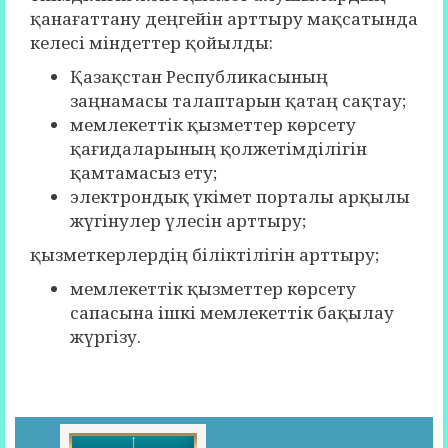
қанағаттану деңгейін арттыру мақсатында
келесі міндеттер қойылды:
Қазақстан Республикасының
заңнамасы талаптарын қатаң сақтау;
мемлекеттік қызметтер көрсету
қағидаларының қолжетімділігін
қамтамасыз ету;
электрондық үкімет порталы арқылы
жүгінулер үлесін арттыру;
қызметкерлердің біліктілігін арттыру;
мемлекеттік қызметтер көрсету
сапасына ішкі мемлекеттік бақылау
жүргізу.