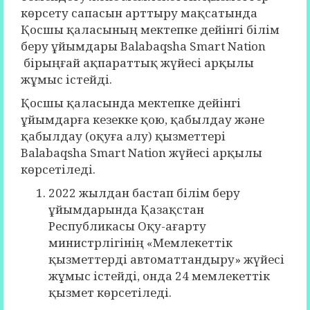
көрсету сапасын арттыру мақсатында
Қосшы қаласының мектепке дейінгі білім
беру ұйымдары Balabaqsha Smart Nation
бірыңғай ақпараттық жүйесі арқылы
жұмыс істейді.
Қосшы қаласында мектепке дейінгі
ұйымдарға кезекке қою, қабылдау және
қабылдау (оқуға алу) қызметтері
Balabaqsha Smart Nation жүйесі арқылы
көрсетіледі.
2022 жылдан бастап білім беру
ұйымдарында Қазақстан
Республикасы Оқу-ағарту
министрлігінің «Мемлекеттік
қызметтерді автоматтандыру» жүйесі
жұмыс істейді, онда 24 мемлекеттік
қызмет көрсетіледі.