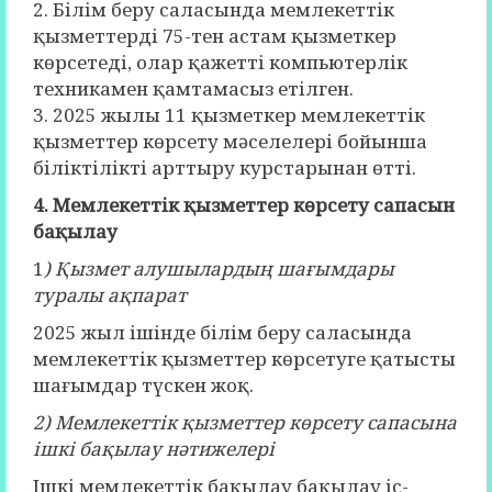
2. Білім беру саласында мемлекеттік
қызметтерді 75-тен астам қызметкер
көрсетеді, олар қажетті компьютерлік
техникамен қамтамасыз етілген.
3. 2025 жылы 11 қызметкер мемлекеттік
қызметтер көрсету мәселелері бойынша
біліктілікті арттыру курстарынан өтті.
4. Мемлекеттік қызметтер көрсету сапасын
бақылау
1
) Қызмет алушылардың шағымдары
туралы ақпарат
2025 жыл ішінде білім беру саласында
мемлекеттік қызметтер көрсетуге қатысты
шағымдар түскен жоқ.
2) Мемлекеттік қызметтер көрсету сапасына
ішкі бақылау нәтижелері
Ішкі мемлекеттік бақылау бақылау іс-