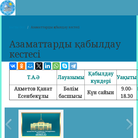
Басты бет
Азаматтарды қабылдау кестесі
Азаматтарды қабылдау
кестесі
Қабылдау
Т.А.Ә
Лауазымы
Уақыты
күндері
Ахметов Қанат
Бөлім
9.00-
Күн сайын
Есенбекұлы
басшысы
18.30