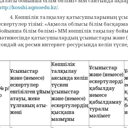
қаласы бойынша білім бөлімі» ММ сайтында ақп
http://kosshi.aqmoedu.kz/
.
4. Көпшілік талқылау қатысушыларының ұсыны
ескертулер тізімі: «Ақмола облысы білім басқар
бойынша білім бөлімі» ММ көпшілік тақылау бойы
нәтижесінде қатысушылардың ұсыныстары және (н
сондай-ақ ресми интернет-ресурсында келіп түспе
Көпшілік
Ұсыныстар
Ұсыныстар
талқылау
Ұ
және (немесе)
және (немесе)
аясында келіп
ж
ескертулерді
ескертулер
түскен
е
№ р/
қабылдау
енгізілген ұйым
ұсыныстар
қ
р
немесе
атауы, жеке
және (немесе)
қ
қабылдамау
тұлғаның аты-
ескертулердің
б
туралы
жөні
қысқаша
н
мәлімет
мазмұны