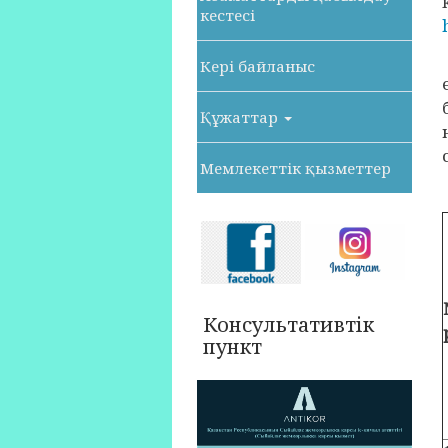
кестесі
Кері байланыс
Құжаттар
Мемлекеттік қызметтер
Консультативтік
пункт