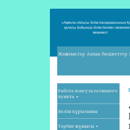
«Ақмола облысы білім басқармасының 
қаласы бойынша білім бөлімі» мемлеке
мекемесі
Жаңалықтар
Ашық бюджеттер
Работа консультативного
пункта
Бөлім құрылымы
Тәрбие жұмысы