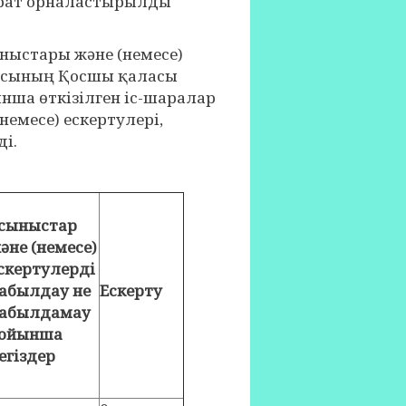
арат орналастырылды
стары және (немесе)
масының Қосшы қаласы
нша өткізілген іс-шаралар
емесе) ескертулері,
ді.
сыныстар
әне (немесе)
скертулерді
абылдау не
Ескерту
абылдамау
ойынша
егіздер