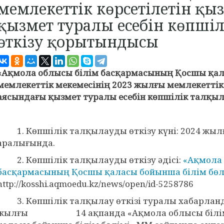
мемлекеттік көрсетілетін қы
қызмет туралы есебін көпші
өткізу қорытындысы
«
Ақмола облысы білім басқармасының Қосшы қал
мемлекеттік мекемесінің 2023 жылғы мемлекеттік
аясындағы қызмет туралы есебін көпшілік талқы
1. Көпшілік талқылауды өткізу күні: 2024 жылғ
аралығында.
2. Көпшілік талқылауды өткізу әдісі:
«Ақмола 
басқармасының Қосшы қаласы бойынша білім бөл
http://kosshi.aqmoedu.kz/news/open/id-5258786
3. Көпшілік талқылау өткізі туралы хабарланды
жылғы 14 ақпанда «Ақмола облысы білім 