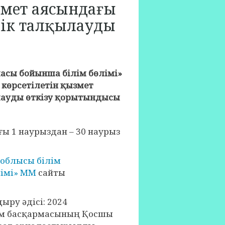
змет аясындағы
лік талқылауды
асы бойынша білім бөлімі
»
 көрсетілетін қызмет
лауды өткізу қорытындысы
ы 1 наурыздан – 30 наурыз
облысы білім
імі» ММ
сайты
ру әдісі: 2024
басқармасының Қосшы