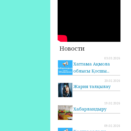
Новости
03.03.2026
Хаттама Ақмола
облысы Қосшы...
20.02.2026
Жария талқылау
19.02.2026
Хабарландыру
09.02.2026