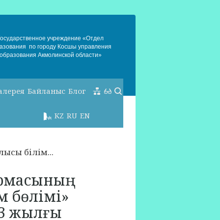
Государственное учреждение «Отдел
азования по городу Косшы управления
образования Акмолинской области»
алерея
Байланыс
Блог
KZ
RU
EN
ысы білім...
армасының
м бөлімі»
23 жылғы