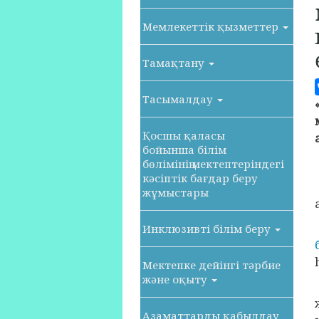
Мемлекеттік қызметтер
Тамақтану
Тасымалдау
Қосшы қаласы
бойынша білім
бөлімінің мектептеріндегі
кәсіптік бағдар беру
жұмыстары
Инклюзивті білім беру
Мектепке дейінгі тәрбие
және оқыту
Азаматтарды қабылдау