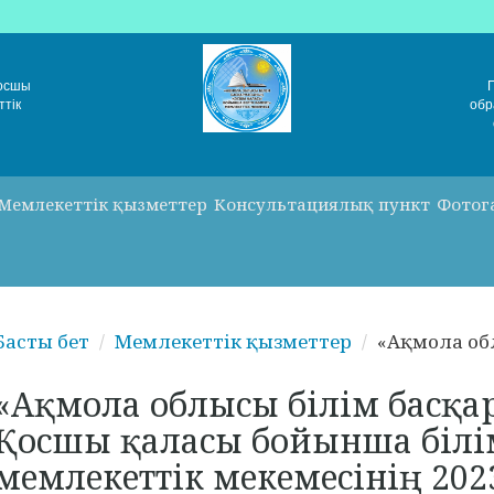
Қосшы
ттік
обр
Мемлекеттік қызметтер
Консультациялық пункт
Фотог
Басты бет
Мемлекеттік қызметтер
«Ақмола обл
«Ақмола облысы білім басқ
Қосшы қаласы бойынша білі
мемлекеттік мекемесінің 20