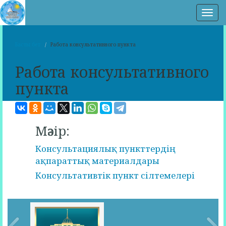
Нав
Басты бет
Работа консультативного пункта
Работа консультативного
пункта
Мәзір:
Консультациялық пункттердің
ақпараттық материалдары
Консультативтік пункт сілтемелері