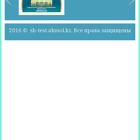
2016 © sh-test.akmol.kz. Все права защищены