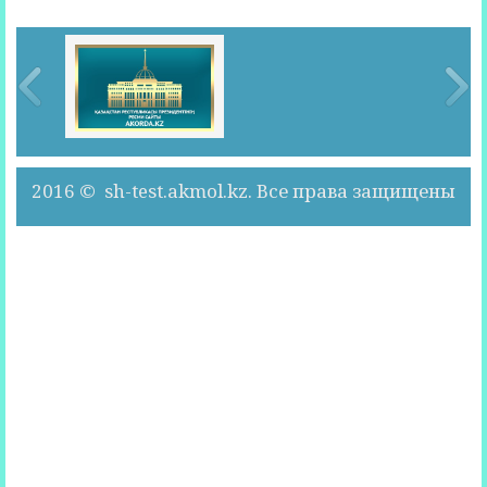
2016 © sh-test.akmol.kz. Все права защищены