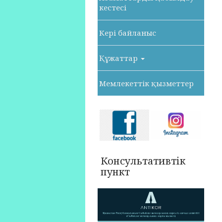
кестесі
Кері байланыс
Құжаттар
Мемлекеттік қызметтер
Консультативтік
пункт