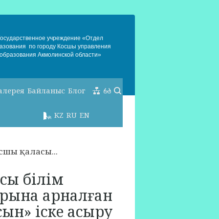
Государственное учреждение «Отдел
азования по городу Косшы управления
образования Акмолинской области»
алерея
Байланыс
Блог
KZ
RU
EN
шы қаласы...
сы білім
арына арналған
сын» іске асыру