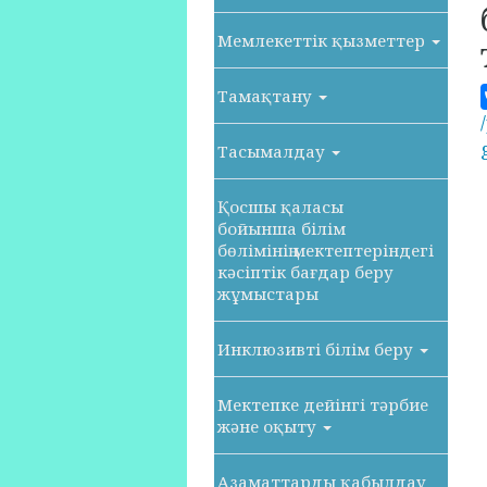
Мемлекеттік қызметтер
Тамақтану
Тасымалдау
Қосшы қаласы
бойынша білім
бөлімінің мектептеріндегі
кәсіптік бағдар беру
жұмыстары
Инклюзивті білім беру
Мектепке дейінгі тәрбие
және оқыту
Азаматтарды қабылдау