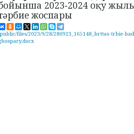
бойынша 2023-2024 оқу жыл
тәрбие жоспары
/public/files/2023/9/28/280923_165148_brttas-trbie-ba
ghospary.docx