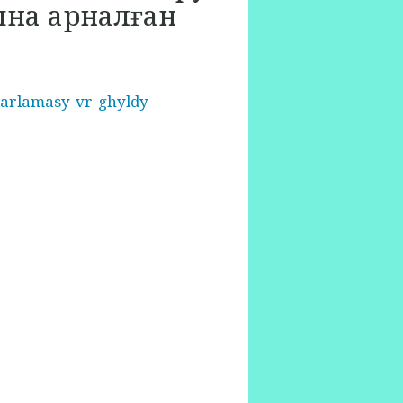
ына арналған
darlamasy-vr-ghyldy-