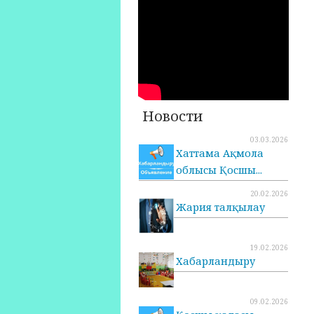
Новости
03.03.2026
Хаттама Ақмола
облысы Қосшы...
20.02.2026
Жария талқылау
19.02.2026
Хабарландыру
09.02.2026