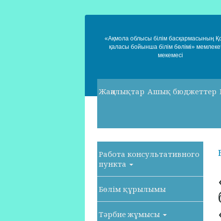
«Ақмола облысы білім басқармасының 
қаласы бойынша білім бөлімі» мемлеке
мекемесі
Жаңалықтар
Ашық бюджеттер
Работа консультативного
пункта
Бөлім құрылымы
Тәрбие жұмысы