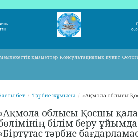
Қосшы
ттік
обр
Мемлекеттік қызметтер
Консультациялық пункт
Фотог
Басты бет
Тәрбие жұмысы
«Ақмола облысы Қос
«Ақмола облысы Қосшы қала
бөлімінің білім беру ұйымд
«Біртұтас тәрбие бағдарлама