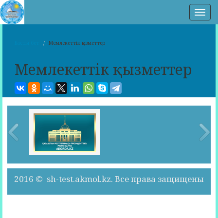
Нав
Басты бет
Мемлекеттік қызметтер
Мемлекеттік қызметтер
2016 © sh-test.akmol.kz. Все права защищены