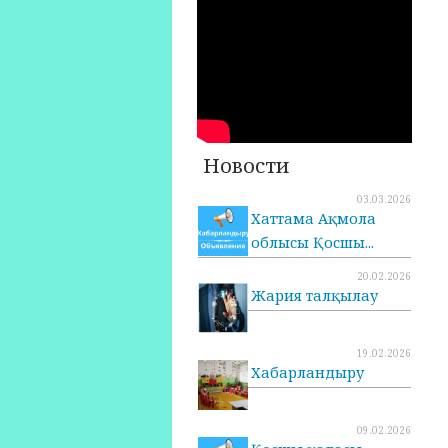
Новости
03.03.2026
Хаттама Ақмола
облысы Қосшы...
20.02.2026
Жария талқылау
19.02.2026
Хабарландыру
09.02.2026