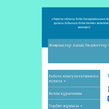
«Ақмола облысы білім басқармасының 
қаласы бойынша білім бөлімі» мемлеке
мекемесі
Жаңалықтар
Ашық бюджеттер
Работа консультативного
пункта
Бөлім құрылымы
Тәрбие жұмысы