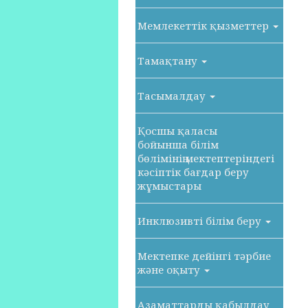
Мемлекеттік қызметтер
Тамақтану
Тасымалдау
Қосшы қаласы
бойынша білім
бөлімінің мектептеріндегі
кәсіптік бағдар беру
жұмыстары
Инклюзивті білім беру
Мектепке дейінгі тәрбие
және оқыту
Азаматтарды қабылдау