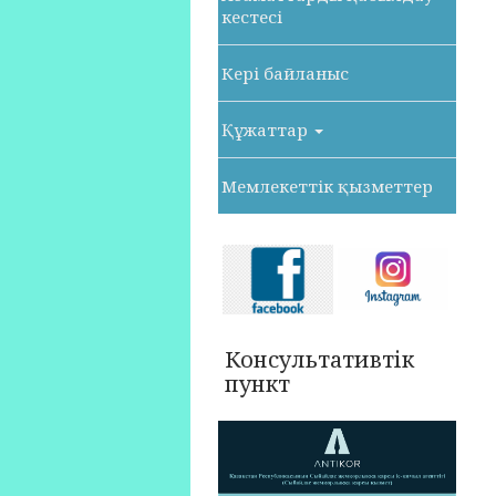
кестесі
Кері байланыс
Құжаттар
Мемлекеттік қызметтер
Консультативтік
пункт