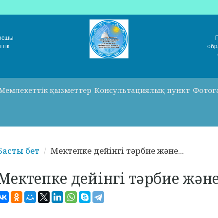
Қосшы
ттік
обр
Мемлекеттік қызметтер
Консультациялық пункт
Фотог
Басты бет
Мектепке дейінгі тәрбие және...
Мектепке дейінгі тәрбие жән